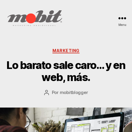
Menu
Mobit
Blog
Categories
MARKETING
Lo barato sale caro… y en
web, más.
Por
mobitblogger
Post
author